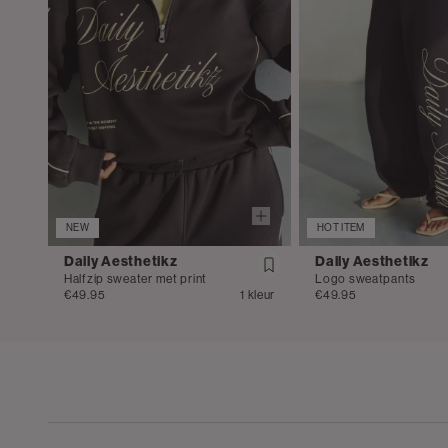
NEW
HOT ITEM
Daily Aesthetikz
Daily Aesthetikz
Halfzip sweater met print
Logo sweatpants
€49.95
1 kleur
€49.95