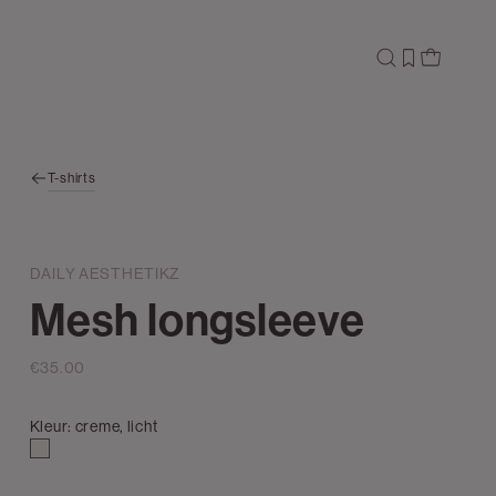
T-shirts
DAILY AESTHETIKZ
Mesh longsleeve
€35.00
Kleur:
creme, licht
creme,
licht