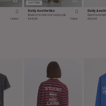
HOT ITEM
Daily Aesthetikz
Daily Aesth
Balloon broek met cargozak
Gestructuree
1 kleur
€49.95
1 kleur
€29.95