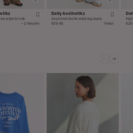
etikz
Daily Aesthetikz
Dai
rde wijde broek
Asymmetrische wide leg jeans
Hig
+ 2 kleuren
€59.95
1 kleur
€25