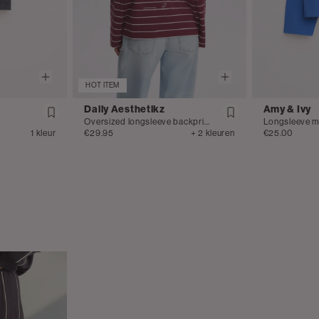
HOT ITEM
Daily Aesthetikz
Amy & Ivy
Oversized longsleeve backprint
Longsleeve me
1 kleur
€29.95
+ 2 kleuren
€25.00