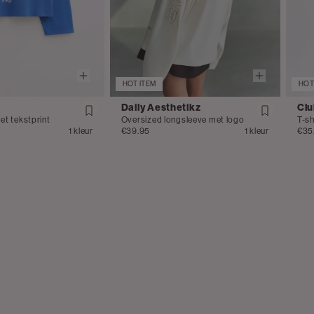
HOT ITEM
HOT
Daily Aesthetikz
Clu
t tekstprint
Oversized longsleeve met logo
T-sh
1 kleur
€39.95
1 kleur
€35