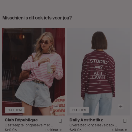
Misschien is dit ook iets voor jou?
HOT ITEM
HOT ITEM
Club République
Daily Aesthetikz
Gestreepte longsleeve met borduursel
Oversized longsleeve backprint
€29.95
+ 2 kleuren
€29.95
+ 2 kleuren