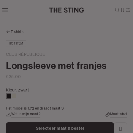
Navigeer
direct naar
de
hoofdinhoud
Open de
T-shirts
zoekbalk
Navigeer
HOT ITEM
direct
naar de
CLUB RÉPUBLIQUE
footer
Longsleeve met franjes
€35.00
Kleur:
zwart
zwart
wit,
off-
Het model is 1.72 en draagt maat S
white
Wat is mijn maat?
Maattabel
Selecteer maat & bestel