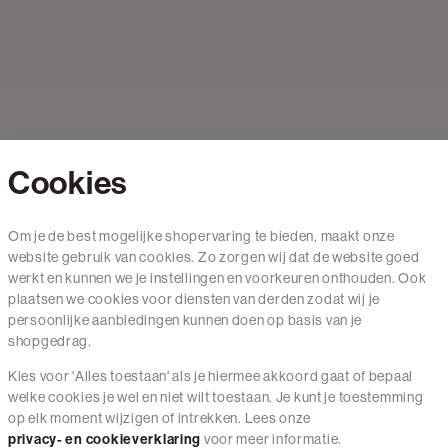
Cookies
Contact
Om je de best mogelijke shopervaring te bieden, maakt onze
website gebruik van cookies. Zo zorgen wij dat de website goed
Mail ons
werkt en kunnen we je instellingen en voorkeuren onthouden. Ook
020 - 3412 650
plaatsen we cookies voor diensten van derden zodat wij je
persoonlijke aanbiedingen kunnen doen op basis van je
Van maandag t/m vrijdag van 8.30 uur tot 18.00 uur.
shopgedrag.
Kies voor 'Alles toestaan' als je hiermee akkoord gaat of bepaal
Service
welke cookies je wel en niet wilt toestaan. Je kunt je toestemming
op elk moment wijzigen of intrekken. Lees onze
Wij zijn The Sting
privacy- en cookieverklaring
voor meer informatie.