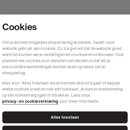
Cookies
Contact
Om je de best mogelijke shopervaring te bieden, maakt onze
website gebruik van cookies. Zo zorgen wij dat de website goed
Mail ons
werkt en kunnen we je instellingen en voorkeuren onthouden. Ook
020 - 3412 650
plaatsen we cookies voor diensten van derden zodat wij je
persoonlijke aanbiedingen kunnen doen op basis van je
Van maandag t/m vrijdag van 8.30 uur tot 18.00 uur.
shopgedrag.
Kies voor 'Alles toestaan' als je hiermee akkoord gaat of bepaal
Service
welke cookies je wel en niet wilt toestaan. Je kunt je toestemming
op elk moment wijzigen of intrekken. Lees onze
Wij zijn The Sting
privacy- en cookieverklaring
voor meer informatie.
Alles toestaan
Instagram
Facebook
Tiktok
Pinterest
LinkedIn