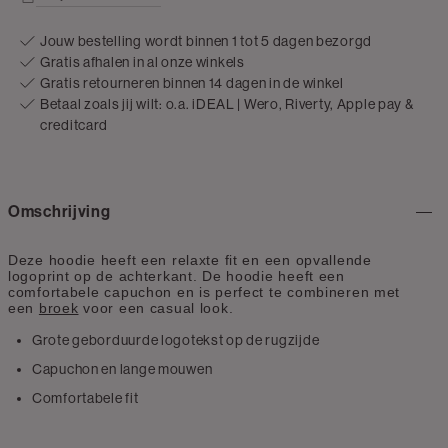
Jouw bestelling wordt binnen 1 tot 5 dagen bezorgd
Gratis afhalen in al onze winkels
Gratis retourneren binnen 14 dagen in de winkel
Betaal zoals jij wilt: o.a. iDEAL | Wero, Riverty, Apple pay &
creditcard
Omschrijving
Deze hoodie heeft een relaxte fit en een opvallende
logoprint op de achterkant
. De hoodie heeft een
comfortabele capuchon en is perfect te combineren met
een
broek
voor een casual look
.
Grote geborduurde logotekst op de rugzijde
Capuchon en lange mouwen
Comfortabele fit