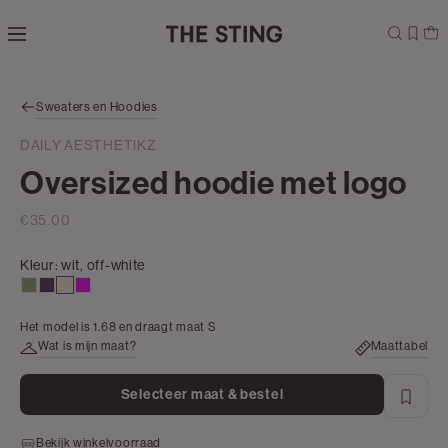
Navigeer
direct naar
de
hoofdinhoud
Open de
Sweaters en Hoodies
zoekbalk
Navigeer
DAILY AESTHETIKZ
direct
Oversized hoodie met logo
naar de
footer
€35.00
Kleur:
wit, off-white
groen,
aubergine
wit,
rose
olijf,
off-
Het model is 1.68 en draagt maat S
licht
white
Wat is mijn maat?
Maattabel
Selecteer maat & bestel
Bekijk winkelvoorraad