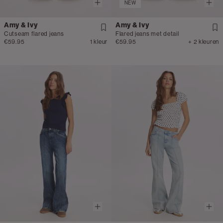
NEW
Amy & Ivy
Amy & Ivy
Cutseam flared jeans
Flared jeans met detail
€59.95
1 kleur
€59.95
+ 2 kleuren