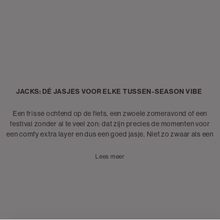
JACKS: DÉ JASJES VOOR ELKE TUSSEN-SEASON VIBE
Een frisse ochtend op de fiets, een zwoele zomeravond of een
festival zonder al te veel zon: dat zijn precies de momenten voor
een comfy extra layer en dus een goed jasje. Niet zo zwaar als een
winterse lange jas, maar wel precies genoeg om je chill te voelen en
je fitje compleet te maken. Perfect over een
T-shirt
of
top
.
Lees meer
Of je nu gaat voor een stoere look met een denim jacket, een sporty
vibe met een
bomberjack
of een classy fit met een
blazer
of jasje
met kraag: met de juiste jacks zit je altijd goed. Dit soort jasjes voor
dames zijn dé perfecte layer voor de tussen-seasons zoals de
lente, herfst of frisse zomeravonden. Shop ze dus snel bij The Sting