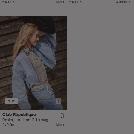
€49.95
1 kleur
€49.95
+ 4 kleuren
NEW
Club République
Denim jacket met PU-kraag
€79.95
1 kleur