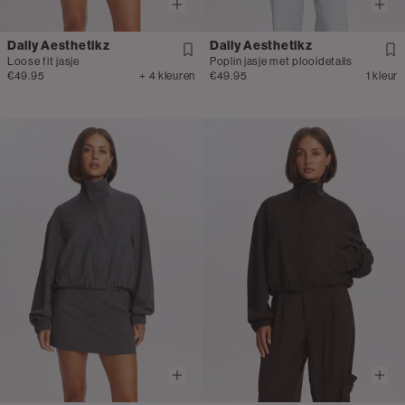
Daily Aesthetikz
Daily Aesthetikz
Loose fit jasje
Poplin jasje met plooidetails
€49.95
+ 4 kleuren
€49.95
1 kleur