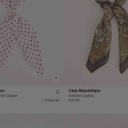
que
Club République
 met stippen
Satijnen sjaaltje
+ 3 kleuren
€15.00