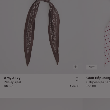
NEW
Amy & Ivy
Club Républi
Paisley sjaal
Satijnen sjaaltje
€12.95
1 kleur
€15.00