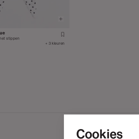
que
 met stippen
+ 3 kleuren
Cookies