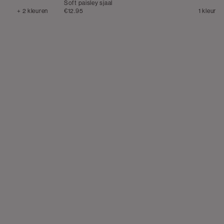
Soft paisley sjaal
+ 2 kleuren
€12.95
1 kleur