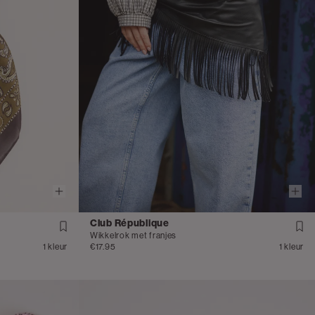
Club République
Wikkelrok met franjes
1 kleur
€17.95
1 kleur