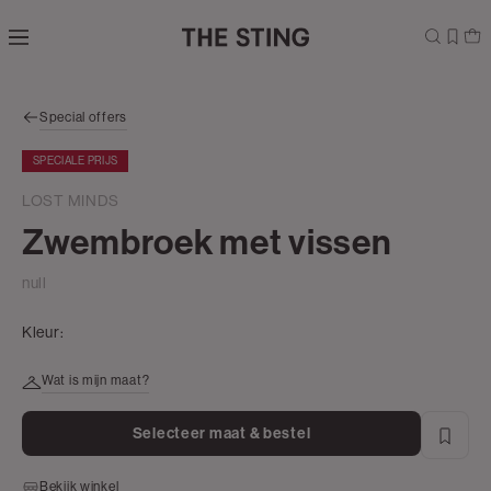
Navigeer
direct naar
de
hoofdinhoud
Open de
Special offers
zoekbalk
Navigeer
SPECIALE PRIJS
direct
naar de
LOST MINDS
footer
Zwembroek met vissen
null
Kleur:
Wat is mijn maat?
Selecteer maat & bestel
Bekijk winkel