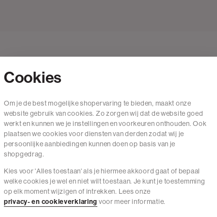
Cookies
Contact
Om je de best mogelijke shopervaring te bieden, maakt onze
website gebruik van cookies. Zo zorgen wij dat de website goed
Mail ons
werkt en kunnen we je instellingen en voorkeuren onthouden. Ook
020 - 3412 650
plaatsen we cookies voor diensten van derden zodat wij je
persoonlijke aanbiedingen kunnen doen op basis van je
Van maandag t/m vrijdag van 8.30 uur tot 18.00 uur.
shopgedrag.
Kies voor 'Alles toestaan' als je hiermee akkoord gaat of bepaal
Service
welke cookies je wel en niet wilt toestaan. Je kunt je toestemming
op elk moment wijzigen of intrekken. Lees onze
Wij zijn The Sting
privacy- en cookieverklaring
voor meer informatie.