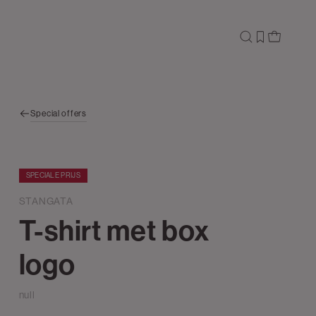
Special offers
SPECIALE PRIJS
STANGATA
T-shirt met box
logo
null