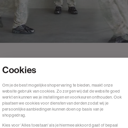
Cookies
Contact
Om je de best mogelijke shopervaring te bieden, maakt onze
website gebruik van cookies. Zo zorgen wij dat de website goed
Mail ons
werkt en kunnen we je instellingen en voorkeuren onthouden. Ook
020 - 3412 650
plaatsen we cookies voor diensten van derden zodat wij je
persoonlijke aanbiedingen kunnen doen op basis van je
Van maandag t/m vrijdag van 8.30 uur tot 18.00 uur.
shopgedrag.
Kies voor 'Alles toestaan' als je hiermee akkoord gaat of bepaal
Service