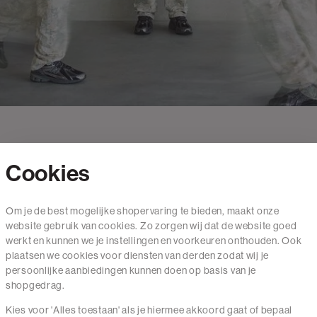
Cookies
Contact
Om je de best mogelijke shopervaring te bieden, maakt onze
website gebruik van cookies. Zo zorgen wij dat de website goed
Mail ons
werkt en kunnen we je instellingen en voorkeuren onthouden. Ook
020 - 3412 650
plaatsen we cookies voor diensten van derden zodat wij je
persoonlijke aanbiedingen kunnen doen op basis van je
Van maandag t/m vrijdag van 8.30 uur tot 18.00 uur.
shopgedrag.
Kies voor 'Alles toestaan' als je hiermee akkoord gaat of bepaal
Service