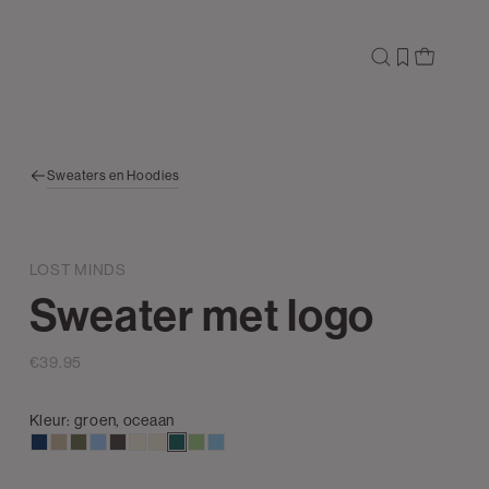
Sweaters en Hoodies
LOST MINDS
Sweater met logo
€39.95
Kleur:
groen, oceaan
donkerblauw
lichtzand
groen,
fresh
choco
wit,
ecru
groen,
middengroen
blauw,
olijf
blue
off-
oceaan
baby