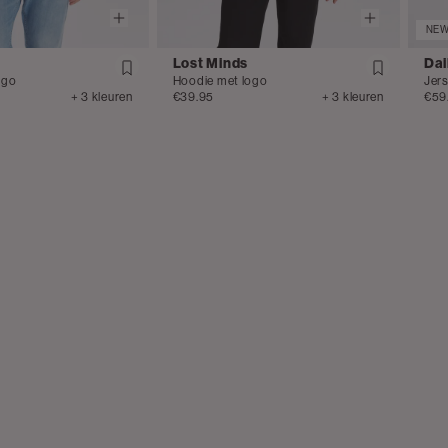
NE
Lost Minds
Dai
ogo
Hoodie met logo
Jer
+ 3 kleuren
€39.95
+ 3 kleuren
€59