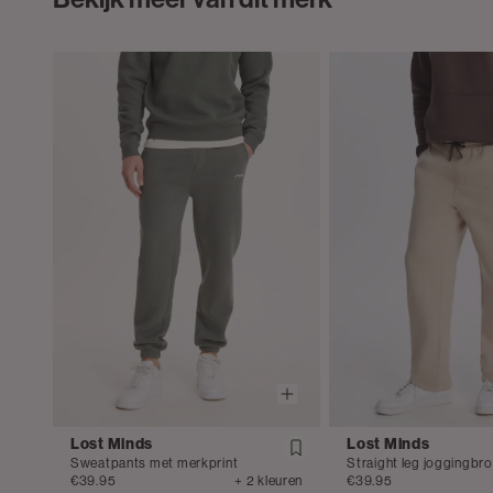
Lost Minds
Lost Minds
Sweatpants met merkprint
Straight leg joggingbr
€39.95
+ 2 kleuren
€39.95