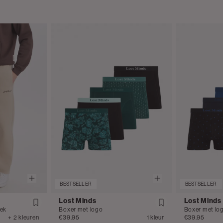
BESTSELLER
BESTSELLER
Lost Minds
Lost Minds
oek
Boxer met logo
Boxer met lo
+ 2 kleuren
€39.95
1 kleur
€39.95