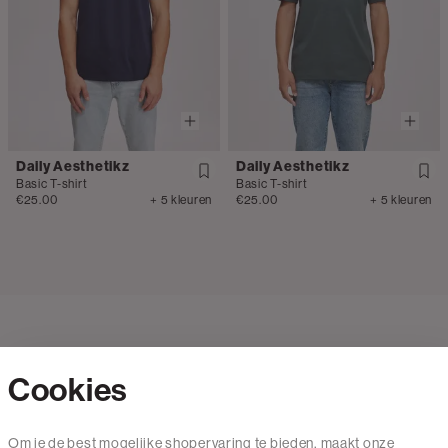
Daily Aesthetikz
Daily Aesthetikz
Basic T-shirt
Basic T-shirt
€25.00
+ 5 kleuren
€25.00
+ 5 kleuren
Cookies
Contact
Om je de best mogelijke shopervaring te bieden, maakt onze