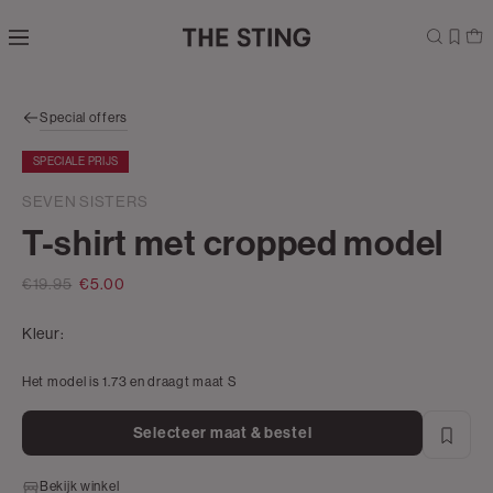
Navigeer
direct naar
de
hoofdinhoud
Open de
Special offers
zoekbalk
Navigeer
SPECIALE PRIJS
direct
naar de
SEVEN SISTERS
footer
T-shirt met cropped model
€19.95
€5.00
Kleur:
Het model is 1.73 en draagt maat S
Selecteer maat & bestel
Bekijk winkel