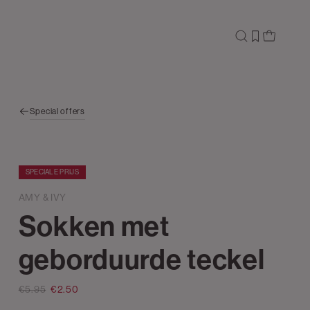
Special offers
SPECIALE PRIJS
AMY & IVY
Sokken met
geborduurde teckel
€5.95
€2.50