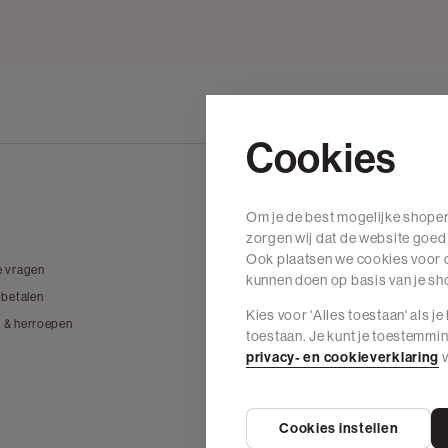
Cookies
Om je de best mogelijke shoper
Wij zijn The Sting
zorgen wij dat de website goed
Ook plaatsen we cookies voor d
e vragen
Over The Sting
kunnen doen op basis van je s
 betalen
Vacatures
Kies voor 'Alles toestaan' als j
 & herroepen
Duurzame materialen
toestaan. Je kunt je toestemmi
Onze winkels
privacy- en cookieverklaring
v
The Sting Nederland
Cookies instellen