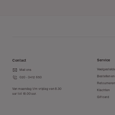
Service
Contact
Veelgesteld
Mail ons
Bestellen en
020 - 3412 650
Retourneren
Van maandag t/m vrijdag van 8.30
Klachten
uur tot 18.00 uur.
Giftcard