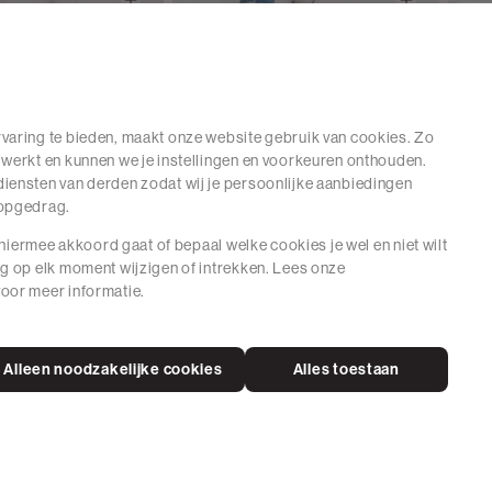
BES
etikz
Amy & Ivy
Dai
it jeans
Flared jeans met sterrenprint
T-sh
+ 4 kleuren
€59.95
1 kleur
€35
varing te bieden, maakt onze website gebruik van cookies. Zo
 werkt en kunnen we je instellingen en voorkeuren onthouden.
iensten van derden zodat wij je persoonlijke aanbiedingen
hopgedrag.
e hiermee akkoord gaat of bepaal welke cookies je wel en niet wilt
ng op elk moment wijzigen of intrekken. Lees onze
oor meer informatie.
Alleen noodzakelijke cookies
Alles toestaan