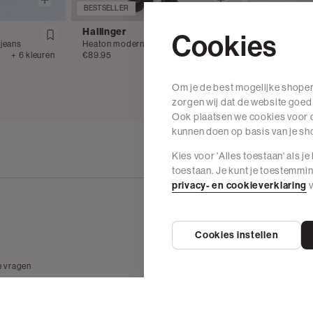
BESTSELLER
BESTSELLER
Hallinger
Daily Aesth
Cookies
 jeans
Heaton modern regular jeans
Duke v2 slim f
+ 6 kleuren
€89.95
+ 6 kleuren
€79.95
Om je de best mogelijke shoper
zorgen wij dat de website goed
Ook plaatsen we cookies voor d
kunnen doen op basis van je s
Kies voor 'Alles toestaan' als j
toestaan. Je kunt je toestemmi
privacy- en cookieverklaring
v
Cookies instellen
Wij zijn The Sting
e vragen
Over The Sting
 betalen
Vacatures
 & herroepen
Duurzame materialen