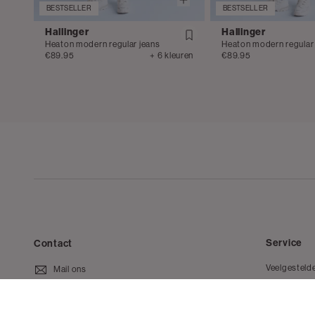
BESTSELLER
BESTSELLER
Hallinger
Hallinger
Heaton modern regular jeans
Heaton modern regular
€89.95
+ 6 kleuren
€89.95
Service
Contact
Veelgesteld
Mail ons
Bestellen en
020 - 3412 650
Retourneren