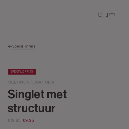
Special offers
SPECIALE PRIJS
MELTING STOCKHOLM
Singlet met
structuur
€19.95
€9.95