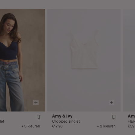
Amy & Ivy
Amy
let
Cropped singlet
Flar
+ 3 kleuren
€17.95
+ 3 kleuren
€59