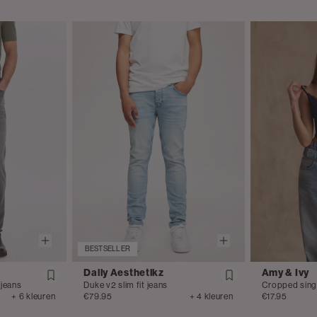
BESTSELLER
Daily Aesthetikz
Amy & Ivy
 jeans
Duke v2 slim fit jeans
Cropped sing
+ 6 kleuren
€79.95
+ 4 kleuren
€17.95