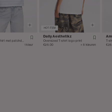
HOT ITEM
Daily Aesthetikz
Amy
Gestreept T-shirt met patchdetail
Oversized T-shirt logo print
T-sh
1 kleur
€25.00
+ 5 kleuren
€25