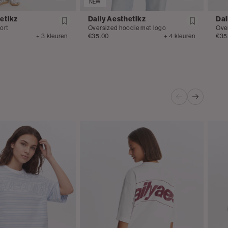
NEW
etikz
Daily Aesthetikz
Dai
ort
Oversized hoodie met logo
Ove
+ 3 kleuren
€35.00
+ 4 kleuren
€35