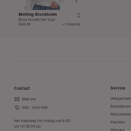
Melting Stockholm
Boxy hoodie met logo
€49.95
+ 5 kleuren
Service
Contact
Veelgesteld
Mail ons
Bestellen en
020 - 3412 650
Retourneren
Van maandag t/m vrijdag van 8.30
Klachten
uur tot 18.00 uur.
Giftcard