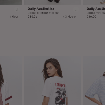
Daily Aesthetikz
Daily Aesth
Loose fit broek met zak
Loose mini sk
1 kleur
€39.95
+ 3 kleuren
€35.00