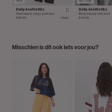
NEW
HOT ITEM
Daily Aesthetikz
Daily Aesthetikz
Gestreepte cargo pantalon
Boxy blouse met print
€59.95
1 kleur
€49.95
Misschien is dit ook iets voor jou?