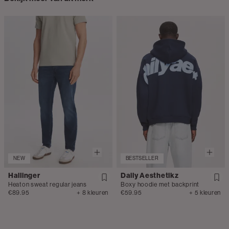
NEW
BESTSELLER
Hallinger
Daily Aesthetikz
Heaton sweat regular jeans
Boxy hoodie met backprint
€89.95
+ 8 kleuren
€59.95
+ 5 kleuren