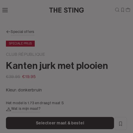
Navigeer
direct naar
de
hoofdinhoud
Open de
Special offers
zoekbalk
Navigeer
SPECIALE PRIJS
direct
naar de
CLUB RÉPUBLIQUE
footer
Kanten jurk met plooien
€39.95
€19.95
Kleur:
donkerbruin
Het model is 1.73 en draagt maat S
Wat is mijn maat?
Selecteer maat & bestel