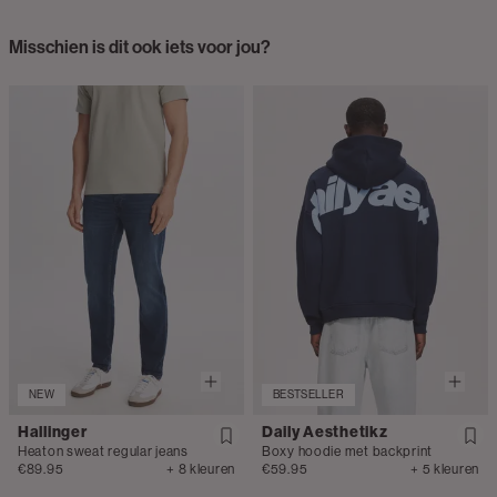
Misschien is dit ook iets voor jou?
NEW
BESTSELLER
Hallinger
Daily Aesthetikz
Heaton sweat regular jeans
Boxy hoodie met backprint
€89.95
+ 8 kleuren
€59.95
+ 5 kleuren