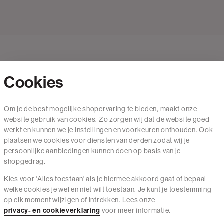
Cookies
Contact
Om je de best mogelijke shopervaring te bieden, maakt onze
website gebruik van cookies. Zo zorgen wij dat de website goed
Mail ons
werkt en kunnen we je instellingen en voorkeuren onthouden. Ook
020 - 3412 650
plaatsen we cookies voor diensten van derden zodat wij je
persoonlijke aanbiedingen kunnen doen op basis van je
Van maandag t/m vrijdag van 8.30 uur tot 18.00 uur.
shopgedrag.
Kies voor 'Alles toestaan' als je hiermee akkoord gaat of bepaal
Service
welke cookies je wel en niet wilt toestaan. Je kunt je toestemming
op elk moment wijzigen of intrekken. Lees onze
Wij zijn The Sting
privacy- en cookieverklaring
voor meer informatie.