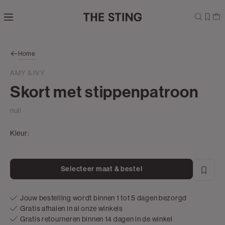
Navigeer
direct naar
de
hoofdinhoud
Open de
Home
zoekbalk
Navigeer
AMY & IVY
direct
Skort met stippenpatroon
naar de
footer
null
Kleur:
Selecteer maat & bestel
Jouw bestelling wordt binnen 1 tot 5 dagen bezorgd
Gratis afhalen in al onze winkels
Gratis retourneren binnen 14 dagen in de winkel