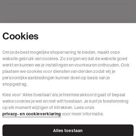
Cookies
Contact
Om je de best mogelijke shopervaring te bieden, maakt onze
website gebruik van cookies. Zo zorgen wij dat de website goed
Mail ons
werkt en kunnen we je instellingen en voorkeuren onthouden. Ook
020 - 3412 650
plaatsen we cookies voor diensten van derden zodat wij je
persoonlijke aanbiedingen kunnen doen op basis van je
Van maandag t/m vrijdag van 8.30 uur tot 18.00 uur.
shopgedrag.
Kies voor 'Alles toestaan' als je hiermee akkoord gaat of bepaal
Service
welke cookies je wel en niet wilt toestaan. Je kunt je toestemming
op elk moment wijzigen of intrekken. Lees onze
Wij zijn The Sting
privacy- en cookieverklaring
voor meer informatie.
Alles toestaan