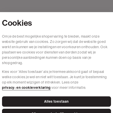
Cookies
Contact
Om je de best mogelijke shopervaring te bieden, maakt onze
website gebruik van cookies. Zo zorgen wij dat de website goed
Mail ons
werkt en kunnen we je instellingen en voorkeuren onthouden. Ook
020 - 3412 650
plaatsen we cookies voor diensten van derden zodat wij je
persoonlijke aanbiedingen kunnen doen op basis van je
Van maandag t/m vrijdag van 8.30 uur tot 18.00 uur.
shopgedrag.
Kies voor 'Alles toestaan' als je hiermee akkoord gaat of bepaal
Service
welke cookies je wel en niet wilt toestaan. Je kunt je toestemming
op elk moment wijzigen of intrekken. Lees onze
Wij zijn The Sting
privacy- en cookieverklaring
voor meer informatie.
Alles toestaan
Instagram
Facebook
Tiktok
Pinterest
LinkedIn