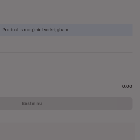
Product is (nog) niet verkrijgbaar
0.00
Bestel nu