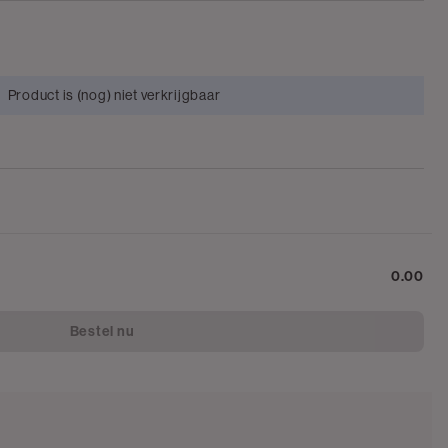
Product is (nog) niet verkrijgbaar
0.00
Bestel nu