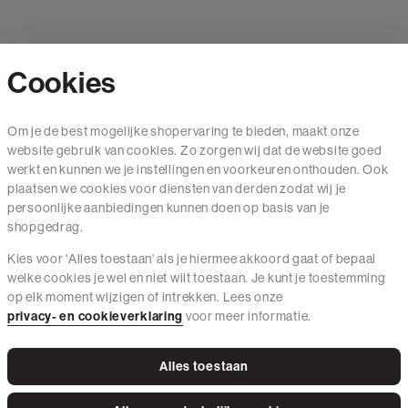
Cookies
Contact
Om je de best mogelijke shopervaring te bieden, maakt onze
website gebruik van cookies. Zo zorgen wij dat de website goed
Mail ons
werkt en kunnen we je instellingen en voorkeuren onthouden. Ook
020 - 3412 650
plaatsen we cookies voor diensten van derden zodat wij je
persoonlijke aanbiedingen kunnen doen op basis van je
Van maandag t/m vrijdag van 8.30 uur tot 18.00 uur.
shopgedrag.
Kies voor 'Alles toestaan' als je hiermee akkoord gaat of bepaal
Service
welke cookies je wel en niet wilt toestaan. Je kunt je toestemming
op elk moment wijzigen of intrekken. Lees onze
Wij zijn The Sting
privacy- en cookieverklaring
voor meer informatie.
Alles toestaan
Instagram
Facebook
Tiktok
Pinterest
LinkedIn