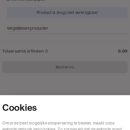
Product is (nog) niet verkrijgbaar
Vergelijkbare producten
Totaal aantal artikelen:
0
0.00
Bestel nu
Cookies
Contact
Om je de best mogelijke shopervaring te bieden, maakt onze
website gebruik van cookies. Zo zorgen wij dat de website goed
Mail ons