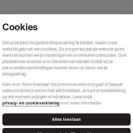
Cookies
Contact
Om je de best mogelijke shopervaring te bieden, maakt onze
website gebruik van cookies. Zo zorgen wij dat de website goed
Mail ons
werkt en kunnen we je instellingen en voorkeuren onthouden. Ook
020 - 3412 650
plaatsen we cookies voor diensten van derden zodat wij je
persoonlijke aanbiedingen kunnen doen op basis van je
Van maandag t/m vrijdag van 8.30 uur tot 18.00 uur.
shopgedrag.
Kies voor 'Alles toestaan' als je hiermee akkoord gaat of bepaal
Service
welke cookies je wel en niet wilt toestaan. Je kunt je toestemming
op elk moment wijzigen of intrekken. Lees onze
Wij zijn The Sting
privacy- en cookieverklaring
voor meer informatie.
Alles toestaan
Instagram
Facebook
Tiktok
Pinterest
LinkedIn