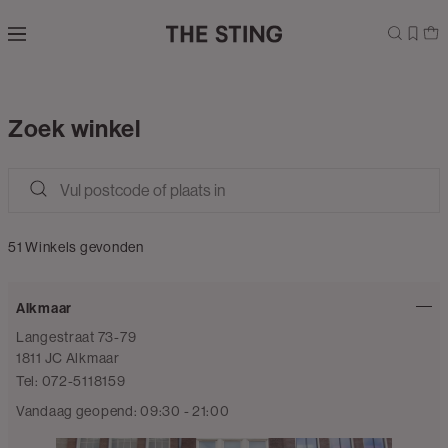
Navigeer
direct naar
de
hoofdinhoud
Open de
zoekbalk
Zoek winkel
Navigeer
direct
naar de
footer
51
Winkels gevonden
Alkmaar
Langestraat 73-79
1811 JC Alkmaar
Tel: 072-5118159
Vandaag geopend: 09:30 - 21:00