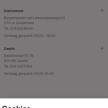
Zoetermeer
Burgemeester van Leeuwenpassage 22
2711 JV Zoetermeer
Tel: 079 323 8509
Vandaag geopend: 09:30 - 18:00
Zwolle
Diezerstraat 73-75
8011 RC Zwolle
Tel: 038 422 0164
Vandaag geopend: 09:30-21:00