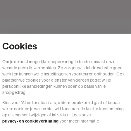
Cookies
Contact
Om je de best mogelijke shopervaring te bieden, maakt onze
website gebruik van cookies. Zo zorgen wij dat de website goed
Mail ons
werkt en kunnen we je instellingen en voorkeuren onthouden. Ook
020 - 3412 650
plaatsen we cookies voor diensten van derden zodat wij je
persoonlijke aanbiedingen kunnen doen op basis van je
Van maandag t/m vrijdag van 8.30 uur tot 18.00 uur.
shopgedrag.
Kies voor 'Alles toestaan' als je hiermee akkoord gaat of bepaal
Service
welke cookies je wel en niet wilt toestaan. Je kunt je toestemming
op elk moment wijzigen of intrekken. Lees onze
Wij zijn The Sting
privacy- en cookieverklaring
voor meer informatie.