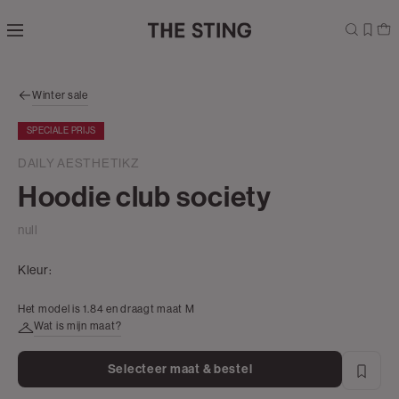
Navigeer
direct naar
de
hoofdinhoud
Open de
Winter sale
zoekbalk
Navigeer
SPECIALE PRIJS
direct
naar de
DAILY AESTHETIKZ
footer
Hoodie club society
null
Kleur:
Het model is 1.84 en draagt maat M
Wat is mijn maat?
Selecteer maat & bestel