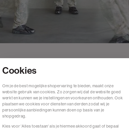
Cookies
Contact
Om je de best mogelijke shopervaring te bieden, maakt onze
website gebruik van cookies. Zo zorgen wij dat de website goed
Mail ons
werkt en kunnen we je instellingen en voorkeuren onthouden. Ook
020 - 3412 650
plaatsen we cookies voor diensten van derden zodat wij je
persoonlijke aanbiedingen kunnen doen op basis van je
Van maandag t/m vrijdag van 8.30 uur tot 18.00 uur.
shopgedrag.
Kies voor 'Alles toestaan' als je hiermee akkoord gaat of bepaal
Service