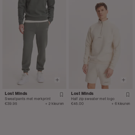
Lost Minds
Lost Minds
Sweatpants met merkprint
Half zip sweater met logo
€39.95
+ 2 kleuren
€45.00
+ 6 kleuren