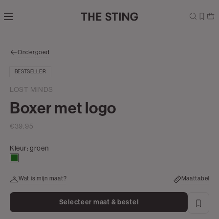
Navigeer
direct naar
de
hoofdinhoud
Open de
Ondergoed
zoekbalk
Navigeer
BESTSELLER
direct
naar de
LOST MINDS
footer
Boxer met logo
€39.95
Kleur:
groen
groen
Wat is mijn maat?
Maattabel
Selecteer maat & bestel