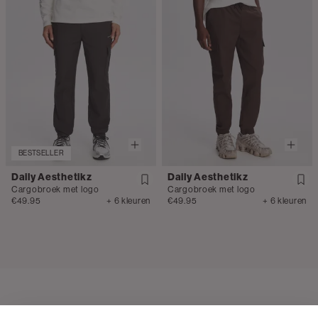
BESTSELLER
Daily Aesthetikz
Daily Aesthetikz
Cargobroek met logo
Cargobroek met logo
€49.95
+ 6 kleuren
€49.95
+ 6 kleuren