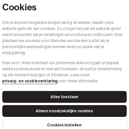
Cookies
Contact
Om je de best mogelijke shopervaring te bieden, maakt onze
website gebruik van cookies. Zo zorgen wij dat de website goed
Mail ons
werkt en kunnen we je instellingen en voorkeuren onthouden. Ook
020 - 3412 650
plaatsen we cookies voor diensten van derden zodat wij je
persoonlijke aanbiedingen kunnen doen op basis van je
Van maandag t/m vrijdag van 8.30 uur tot 18.00 uur.
shopgedrag.
Kies voor 'Alles toestaan' als je hiermee akkoord gaat of bepaal
Service
welke cookies je wel en niet wilt toestaan. Je kunt je toestemming
op elk moment wijzigen of intrekken. Lees onze
Wij zijn The Sting
privacy- en cookieverklaring
voor meer informatie.
Alles toestaan
Instagram
Facebook
Tiktok
Pinterest
LinkedIn
Alleen noodzakelijke cookies
Privacy Beleid
Algemene Voorwaarden
Cookies
Cookies instellen
© 2026 The Sting Alle Rechten Voorbehouden