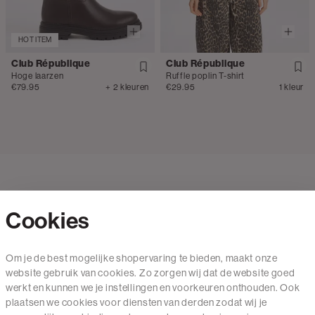
HOT ITEM
Club République
Club République
Hoge laarzen
Ruffle poplin T-shirt
€79.95
+ 2 kleuren
€29.95
1 kleur
Cookies
Contact
Om je de best mogelijke shopervaring te bieden, maakt onze
website gebruik van cookies. Zo zorgen wij dat de website goed
Mail ons
werkt en kunnen we je instellingen en voorkeuren onthouden. Ook
020 - 3412 650
plaatsen we cookies voor diensten van derden zodat wij je