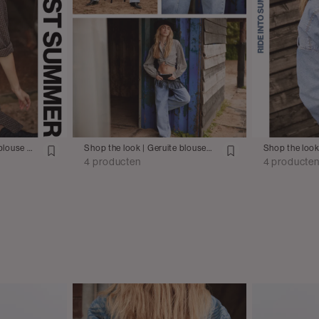
Shop the look | Strass blouse met mini rok
Shop the look | Geruite blouse met jeans en leren sjaaltje
4 producten
4 producte