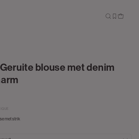
| Geruite blouse met denim
harm
LIQUE
se met strik