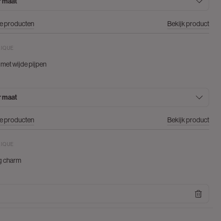
r maat
re producten
Bekijk product
LIQUE
met wijde pijpen
r maat
re producten
Bekijk product
LIQUE
g charm
re producten
Bekijk product