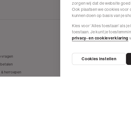
zorgen wij dat de website goed
Ook plaatsen we cookies voor d
kunnen doen op basis van je s
Kies voor 'Alles toestaan' als j
toestaan. Je kunt je toestemmi
privacy- en cookieverklaring
v
Wij zijn The Sting
e vragen
Over The Sting
Cookies instellen
 betalen
Vacatures
 & herroepen
Duurzame materialen
Onze denims
Onze winkels
Blogs
The Sting België
Privacy Beleid
Algeme