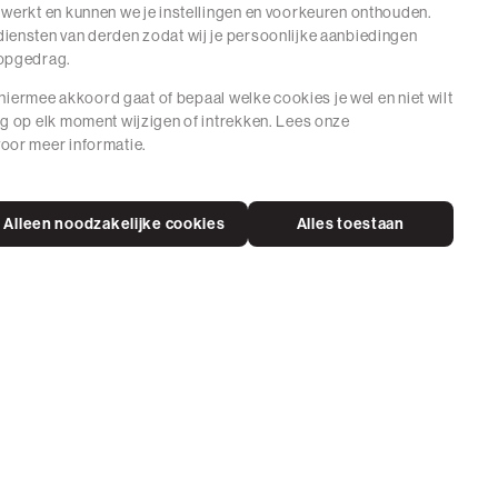
 werkt en kunnen we je instellingen en voorkeuren onthouden.
iensten van derden zodat wij je persoonlijke aanbiedingen
hopgedrag.
e hiermee akkoord gaat of bepaal welke cookies je wel en niet wilt
ng op elk moment wijzigen of intrekken. Lees onze
oor meer informatie.
Alleen noodzakelijke cookies
Alles toestaan
Neem
conta
op
via
whats
ne Voorwaarden
Cookies
© 2026 The Sting Alle Rechten Voorbehouden