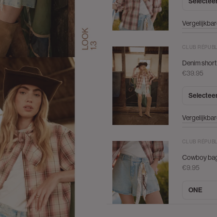
Selectee
Vergelijkba
CLUB RÉPUB
Denim short 
€39.95
Selectee
Vergelijkba
CLUB RÉPUB
Cowboy ba
€9.95
ONE
Vergelijkba