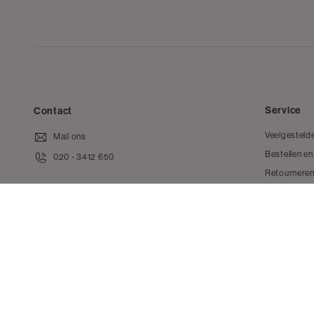
Service
Contact
Veelgesteld
Mail ons
Bestellen en
020 - 3412 650
Retourneren
Van maandag t/m vrijdag van 8.30
Klachten
uur tot 18.00 uur.
Cadeaubon
Instagram
Facebook
Tiktok
Pinterest
LinkedIn