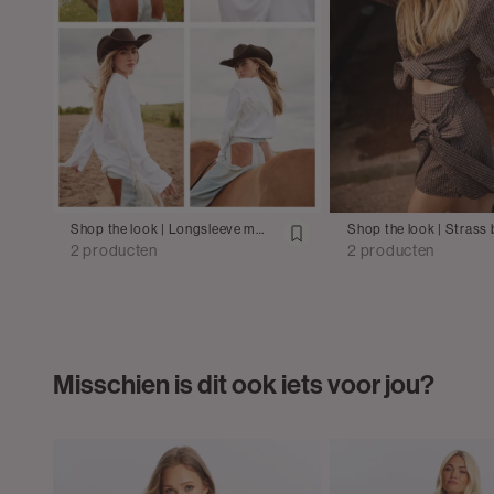
Shop the look | Longsleeve met franjes met jeans
2 producten
2 producten
Misschien is dit ook iets voor jou?