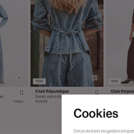
NEW
NEW
Club République
Club Répub
ass
Denim zebra blouse
1 kleur
€59.95
1 kleur
€49.95
Cookies
Om je de best mogelijke shoper