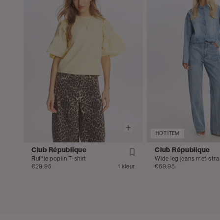
HOT ITEM
Club République
Club République
Ruffle poplin T-shirt
Wide leg jeans met str
€29.95
1 kleur
€69.95