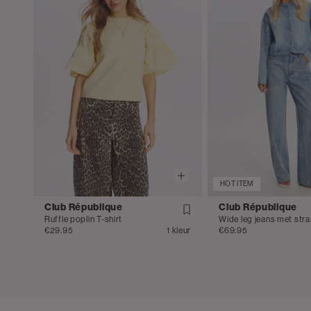
HOT ITEM
Club République
Club République
Ruffle poplin T-shirt
Wide leg jeans met str
€29.95
1 kleur
€69.95