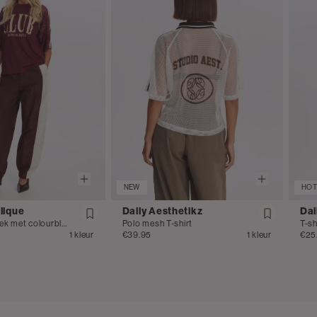
re producten
Bekijk product
LIQUE
et franjes
re producten
Bekijk product
NEW
HOT
lique
Daily Aesthetikz
Dai
Parachutebroek met colourblock
Polo mesh T-shirt
T-sh
1 kleur
€39.95
1 kleur
€25