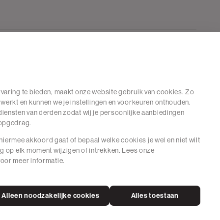
varing te bieden, maakt onze website gebruik van cookies. Zo
 werkt en kunnen we je instellingen en voorkeuren onthouden.
iensten van derden zodat wij je persoonlijke aanbiedingen
hopgedrag.
e hiermee akkoord gaat of bepaal welke cookies je wel en niet wilt
ng op elk moment wijzigen of intrekken. Lees onze
oor meer informatie.
Alleen noodzakelijke cookies
Alles toestaan
ne Voorwaarden
Cookies
© 2026 The Sting Alle Rechten Voorbehouden