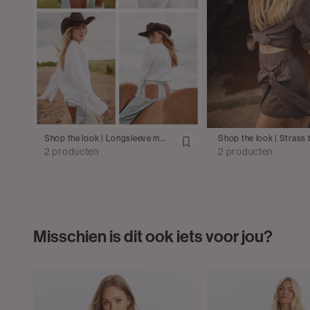
Shop the look | Longsleeve met franjes met jeans
2 producten
2 producten
Misschien is dit ook iets voor jou?