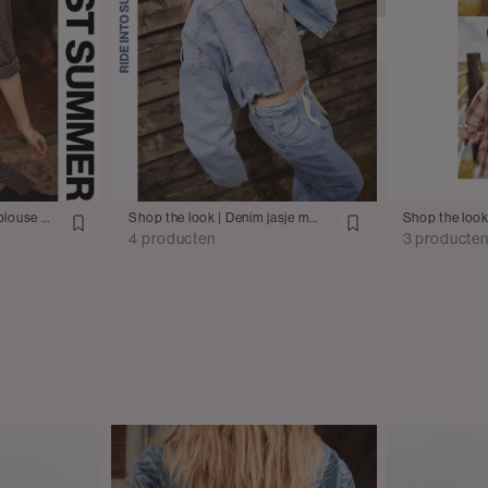
Selectee
Vergelijkba
CLUB RÉPUB
Geruite blo
€39.95
Shop the look | Strass blouse met mini rok
Shop the look | Denim jasje met jeans
Selectee
4 producten
3 producte
Vergelijkba
CLUB RÉPUB
Jeans met k
€59.95
Selectee