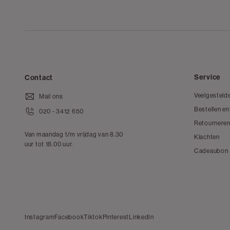
Service
Contact
Veelgesteld
Mail ons
Bestellen en
020 - 3412 650
Retourneren
Van maandag t/m vrijdag van 8.30
Klachten
uur tot 18.00 uur.
Cadeaubon
Instagram
Facebook
Tiktok
Pinterest
LinkedIn