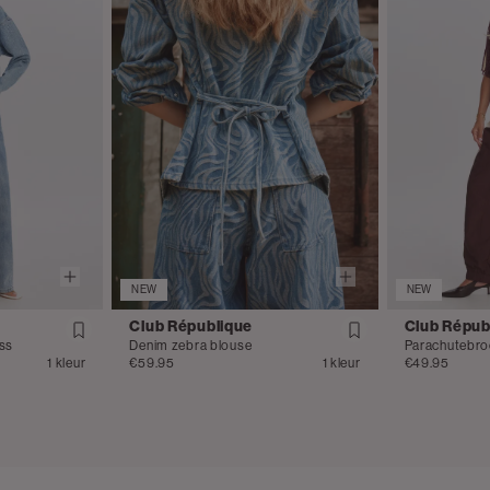
Vergelijkba
CLUB RÉPUB
Wikkelrok m
€17.95
ONE
Vergelijkba
NEW
NEW
Club République
Club Répub
ass
Denim zebra blouse
1 kleur
€59.95
1 kleur
€49.95