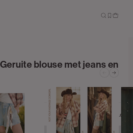
 Geruite blouse met jeans en
LIQUE
t met PU-kraag
0.00
Bestel nu