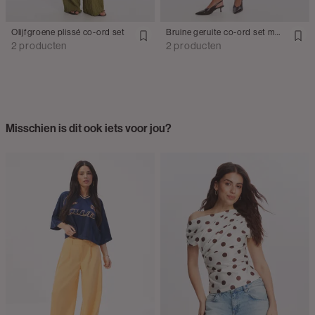
Olijfgroene plissé co-ord set
Bruine geruite co-ord set met strikdetail
2 producten
2 producten
Misschien is dit ook iets voor jou?