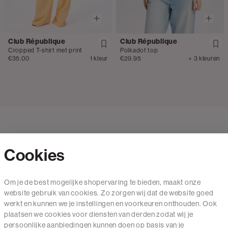
Club République
Club République
Cropped T-shirt met print
Polkadot top
€35.00
1 kleur
€29.95
+ 3 kleuren
Cookies
Contact
Om je de best mogelijke shopervaring te bieden, maakt onze
website gebruik van cookies. Zo zorgen wij dat de website goed
Mail ons
werkt en kunnen we je instellingen en voorkeuren onthouden. Ook
020 - 3412 650
plaatsen we cookies voor diensten van derden zodat wij je
persoonlijke aanbiedingen kunnen doen op basis van je