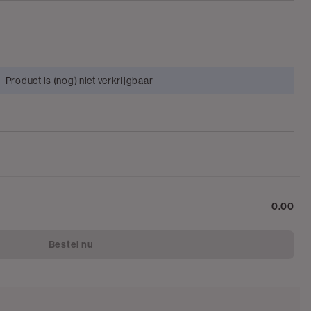
Product is (nog) niet verkrijgbaar
0.00
Bestel nu