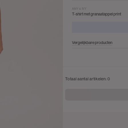
AMY & IVY
T-shirt met granaatappel print
Vergelijkbare producten
Totaal aantal artikelen:
0