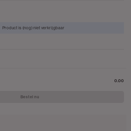
Product is (nog) niet verkrijgbaar
0.00
Bestel nu