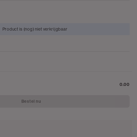
Product is (nog) niet verkrijgbaar
0.00
Bestel nu